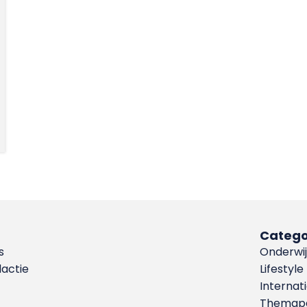
Catego
s
Onderwij
dactie
Lifestyle
Internat
Themapa