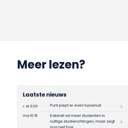
Meer lezen?
Laatste nieuws
Punt piept er even tussenuit
di 11:00
ma 10:15
Kabinet wil meer studenten in
nuttige studierichtingen, maar zegt
nog niet hoe