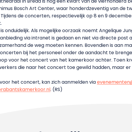
athedraal in Breda is nog een kwart van de vierhonderd 
onimus Bosch Art Center, waar honderdzeventig van de 
er. Tijdens de concerten, respectievelijk op 8 en 9 decem
.
is onduidelijk. Als mogelijke oorzaak noemt Angelique J
nbieding via intranet is gedaan en niet via directe post aa
gzamerhand de weg moeten kennen. Bovendien is aan m
oncerten bij het personeel onder de aandacht te brenge
koop voor het concert van het kamerkoor achter. Toen k
erkers die naar het concert toe gewild hadden, maar er 
 voor het concert, kan zich aanmelden via
evenementen@
rabantskamerkoor.nl
. (RS)