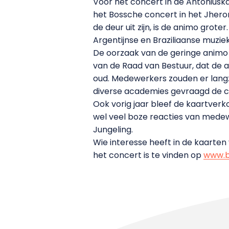
Voor het concert in de Antoniusk
het Bossche concert in het Jher
de deur uit zijn, is de animo grot
Argentijnse en Braziliaanse muziek
De oorzaak van de geringe animo 
van de Raad van Bestuur, dat de aa
oud. Medewerkers zouden er lan
diverse academies gevraagd de c
Ook vorig jaar bleef de kaartver
wel veel boze reacties van medew
Jungeling.
Wie interesse heeft in de kaarten
het concert is te vinden op
www.b