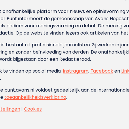
et onafhankelijke platform voor nieuws en opinievormin
ool. Punt informeert de gemeenschap van Avans Hogesch
als podium voor meningsvorming en debat. De mening van 
dactie. Op de website vinden lezers ook artikelen van he
e bestaat uit professionele journalisten. Zij werken in jour
ing en zonder beïnvloeding van derden. De onafhankelijk
wordt bijgestaan door een Redactieraad.
ok te vinden op social media:
Instragram
,
Facebook
en
Lin
.
e punt.avans.nl voldoet gedeeltelijk aan de internationale
de
toegankelijkheidsverklaring
.
stellingen
|
Cookies