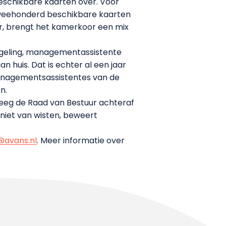
beschikbare kaarten over. Voor
tweehonderd beschikbare kaarten
ber, brengt het kamerkoor een mix
ungeling, managementassistente
n huis. Dat is echter al een jaar
anagementsassistentes van de
n.
reeg de Raad van Bestuur achteraf
niet van wisten, beweert
avans.nl
. Meer informatie over