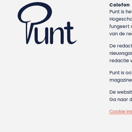
Colofon
Punt is h
Hoge­sch
fungeert 
van de re
De redacti
nieuwsgar
redactie 
Punt is o
magazine
De websit
Ga naar 
Cookie in