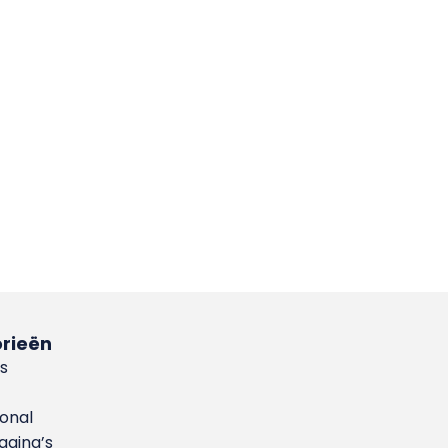
rieën
s
ional
gina’s