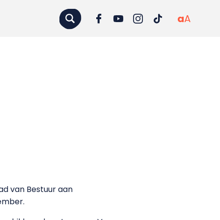
a
A
aad van Bestuur aan
vember.