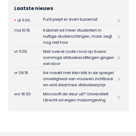
Laatste nieuws
Punt piept er even tussenuit
di 11:00
ma 10:15
Kabinet wil meer studenten in
nuttige studierichtingen, maar zegt
nog niet hoe
vr 11:00
Niet overal code rood op Avans:
sommige afstudeerzittingen gingen
wel door
vr 09:15
Iris maakt met één blik in de spiegel
onveiligheid van vrouwen zichtbaar
en wint daarmee afstudeerprijs
wo 16:00
Microsoft de deur uit? Universiteit
Utrecht wil eigen mailomgeving