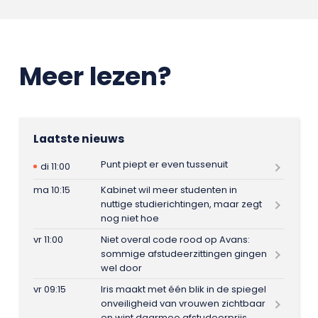
Meer lezen?
Laatste nieuws
Punt piept er even tussenuit
di 11:00
ma 10:15
Kabinet wil meer studenten in
nuttige studierichtingen, maar zegt
nog niet hoe
vr 11:00
Niet overal code rood op Avans:
sommige afstudeerzittingen gingen
wel door
vr 09:15
Iris maakt met één blik in de spiegel
onveiligheid van vrouwen zichtbaar
en wint daarmee afstudeerprijs