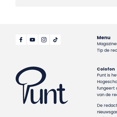
Menu
Magazine
Tip de re
Colofon
Punt is h
Hoge­sch
fungeert 
van de re
De redacti
nieuwsgar