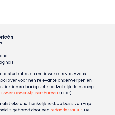
rieën
s
ional
gina’s
g voor studenten en medewerkers van Avans
ool over voor hen relevante onderwerpen en
derden is daarbij niet noodzakelijk de mening
t
Hoger Onderwijs Persbureau
(HOP).
nalistieke onafhankelijkheid, op basis van vrije
heid is geborgd door een
redactiestatuut
. De