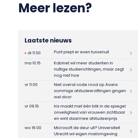
Meer lezen?
Laatste nieuws
Punt piept er even tussenuit
di 11:00
ma 10:15
Kabinet wil meer studenten in
nuttige studierichtingen, maar zegt
nog niet hoe
vr 11:00
Niet overal code rood op Avans:
sommige afstudeerzittingen gingen
wel door
vr 09:15
Iris maakt met één blik in de spiegel
onveiligheid van vrouwen zichtbaar
en wint daarmee afstudeerprijs
wo 16:00
Microsoft de deur uit? Universiteit
Utrecht wil eigen mailomgeving