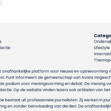
Catego
s
Onderwij
dactie
Lifestyle
Internat
Themapa
et onafhankelijke platform voor nieuws en opinievormin
ool. Punt informeert de gemeenschap van Avans Hogesch
als podium voor meningsvorming en debat. De mening van 
dactie. Op de website vinden lezers ook artikelen van he
e bestaat uit professionele journalisten. Zij werken in jour
ing en zonder beïnvloeding van derden. De onafhankelijk