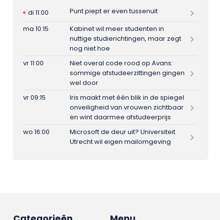
Punt piept er even tussenuit
di 11:00
ma 10:15
Kabinet wil meer studenten in
nuttige studierichtingen, maar zegt
nog niet hoe
vr 11:00
Niet overal code rood op Avans:
sommige afstudeerzittingen gingen
wel door
vr 09:15
Iris maakt met één blik in de spiegel
onveiligheid van vrouwen zichtbaar
en wint daarmee afstudeerprijs
wo 16:00
Microsoft de deur uit? Universiteit
Utrecht wil eigen mailomgeving
Categorieën
Menu