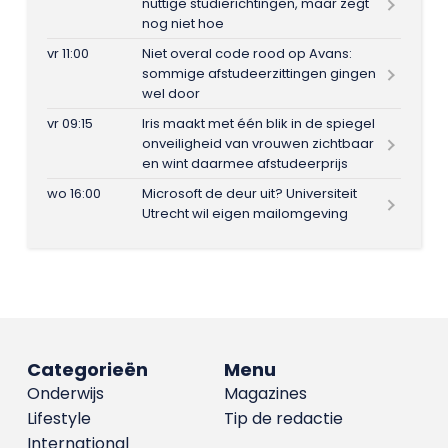
nuttige studierichtingen, maar zegt
nog niet hoe
vr 11:00
Niet overal code rood op Avans:
sommige afstudeerzittingen gingen
wel door
vr 09:15
Iris maakt met één blik in de spiegel
onveiligheid van vrouwen zichtbaar
en wint daarmee afstudeerprijs
wo 16:00
Microsoft de deur uit? Universiteit
Utrecht wil eigen mailomgeving
Categorieën
Menu
Onderwijs
Magazines
Lifestyle
Tip de redactie
International