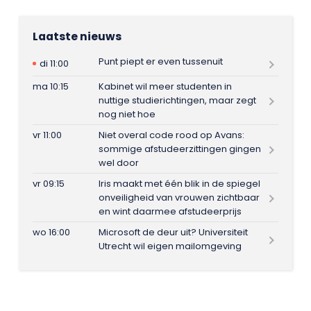
Laatste nieuws
Punt piept er even tussenuit
di 11:00
ma 10:15
Kabinet wil meer studenten in
nuttige studierichtingen, maar zegt
nog niet hoe
vr 11:00
Niet overal code rood op Avans:
sommige afstudeerzittingen gingen
wel door
vr 09:15
Iris maakt met één blik in de spiegel
onveiligheid van vrouwen zichtbaar
en wint daarmee afstudeerprijs
wo 16:00
Microsoft de deur uit? Universiteit
Utrecht wil eigen mailomgeving