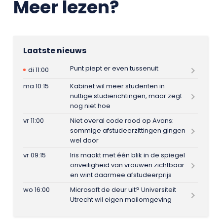
Meer lezen?
Laatste nieuws
Punt piept er even tussenuit
di 11:00
ma 10:15
Kabinet wil meer studenten in
nuttige studierichtingen, maar zegt
nog niet hoe
vr 11:00
Niet overal code rood op Avans:
sommige afstudeerzittingen gingen
wel door
vr 09:15
Iris maakt met één blik in de spiegel
onveiligheid van vrouwen zichtbaar
en wint daarmee afstudeerprijs
wo 16:00
Microsoft de deur uit? Universiteit
Utrecht wil eigen mailomgeving