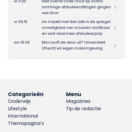
vr 11:00
Niet overal code rood op Avans:
sommige afstudeerzittingen gingen
wel door
vr 09:15
Iris maakt met één blik in de spiegel
onveiligheid van vrouwen zichtbaar
en wint daarmee afstudeerprijs
wo 16:00
Microsoft de deur uit? Universiteit
Utrecht wil eigen mailomgeving
Categorieën
Menu
Onderwijs
Magazines
Lifestyle
Tip de redactie
International
Themapagina’s