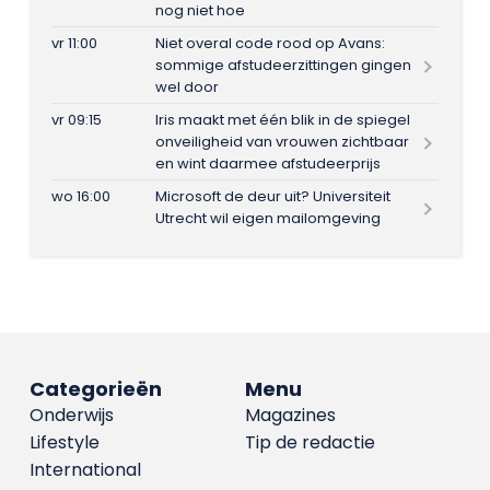
nog niet hoe
vr 11:00
Niet overal code rood op Avans:
sommige afstudeerzittingen gingen
wel door
vr 09:15
Iris maakt met één blik in de spiegel
onveiligheid van vrouwen zichtbaar
en wint daarmee afstudeerprijs
wo 16:00
Microsoft de deur uit? Universiteit
Utrecht wil eigen mailomgeving
Categorieën
Menu
Onderwijs
Magazines
Lifestyle
Tip de redactie
International