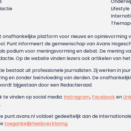
s
Onderwij
dactie
Lifestyle
Internat
Themapa
et onafhankelijke platform voor nieuws en opinievormin
ool. Punt informeert de gemeenschap van Avans Hogesch
als podium voor meningsvorming en debat. De mening van 
dactie. Op de website vinden lezers ook artikelen van he
e bestaat uit professionele journalisten. Zij werken in jour
ing en zonder beïnvloeding van derden. De onafhankelijk
wordt bijgestaan door een Redactieraad.
ok te vinden op social media:
Instragram
,
Facebook
en
Lin
.
e punt.avans.nl voldoet gedeeltelijk aan de internationale
de
toegankelijkheidsverklaring
.