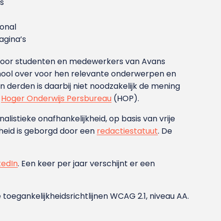
s
ional
gina’s
g voor studenten en medewerkers van Avans
ool over voor hen relevante onderwerpen en
derden is daarbij niet noodzakelijk de mening
t
Hoger Onderwijs Persbureau
(HOP).
nalistieke onafhankelijkheid, op basis van vrije
heid is geborgd door een
redactiestatuut
. De
kedIn
. Een keer per jaar verschijnt er een
 toegankelijkheidsrichtlijnen WCAG 2.1, niveau AA.