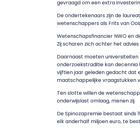
gevraagd om een extra investering
De ondertekenaars zijn de laurea
wetenschappers als Frits van Oos
Wetenschapsfinancier NWO en de 
Zij scharen zich achter het advie
Daarnaast moeten universiteiten 
onderzoekstraditie kan decennia b
vijftien jaar geleden gedacht da
maatschappelijke vraagstukken va
Ten slotte willen de wetenschap
onderwijslast omlaag, menen zij.
De Spinozapremie bestaat sinds 1
elk anderhalf miljoen euro, te b