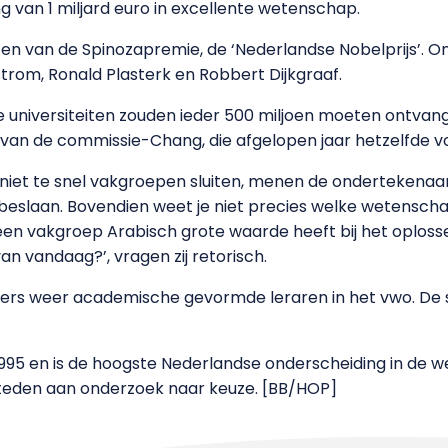
 van 1 miljard euro in excellente wetenschap.
ten van de Spinozapremie, de ‘Nederlandse Nobelprijs’. 
trom, Ronald Plasterk en Robbert Dijkgraaf.
universiteiten zouden ieder 500 miljoen moeten ontvan
s van de commissie-Chang, die afgelopen jaar hetzelfde v
niet te snel vakgroepen sluiten, menen de ondertekenaar
eslaan. Bovendien weet je niet precies welke wetenschap 
t een vakgroep Arabisch grote waarde heeft bij het oplo
n vandaag?’, vragen zij retorisch.
pers weer academische gevormde leraren in het vwo. De
995 en is de hoogste Nederlandse onderscheiding in de w
esteden aan onderzoek naar keuze. [BB/HOP]