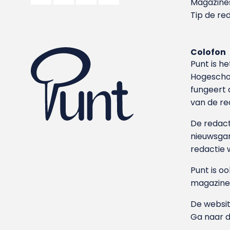
Magazine
Tip de re
Colofon
Punt is h
Hoge­sch
fungeert 
van de re
De redacti
nieuwsgar
redactie 
Punt is o
magazine
De websit
Ga naar 