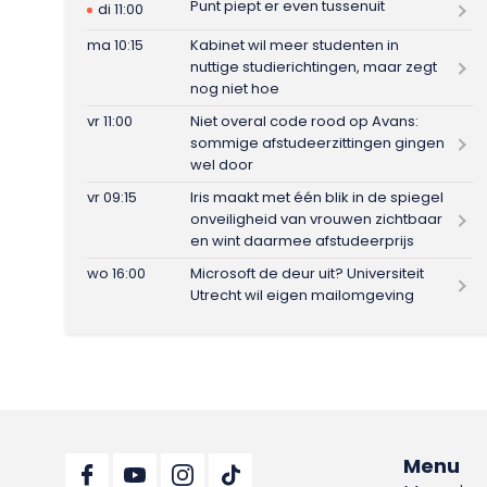
Punt piept er even tussenuit
di 11:00
ma 10:15
Kabinet wil meer studenten in
nuttige studierichtingen, maar zegt
nog niet hoe
vr 11:00
Niet overal code rood op Avans:
sommige afstudeerzittingen gingen
wel door
vr 09:15
Iris maakt met één blik in de spiegel
onveiligheid van vrouwen zichtbaar
en wint daarmee afstudeerprijs
wo 16:00
Microsoft de deur uit? Universiteit
Utrecht wil eigen mailomgeving
Menu