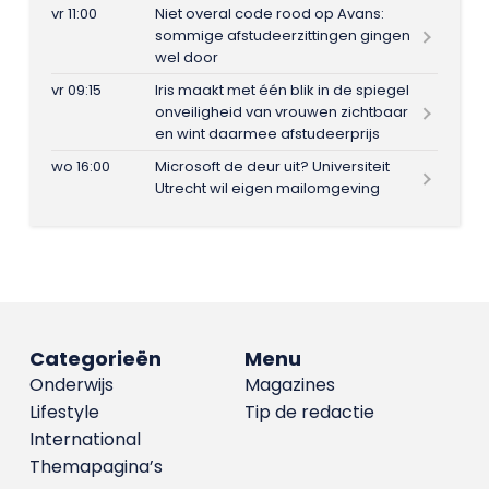
vr 11:00
Niet overal code rood op Avans:
sommige afstudeerzittingen gingen
wel door
vr 09:15
Iris maakt met één blik in de spiegel
onveiligheid van vrouwen zichtbaar
en wint daarmee afstudeerprijs
wo 16:00
Microsoft de deur uit? Universiteit
Utrecht wil eigen mailomgeving
Categorieën
Menu
Onderwijs
Magazines
Lifestyle
Tip de redactie
International
Themapagina’s