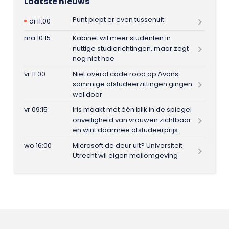
Laatste nieuws
Punt piept er even tussenuit
di 11:00
ma 10:15
Kabinet wil meer studenten in
nuttige studierichtingen, maar zegt
nog niet hoe
vr 11:00
Niet overal code rood op Avans:
sommige afstudeerzittingen gingen
wel door
vr 09:15
Iris maakt met één blik in de spiegel
onveiligheid van vrouwen zichtbaar
en wint daarmee afstudeerprijs
wo 16:00
Microsoft de deur uit? Universiteit
Utrecht wil eigen mailomgeving