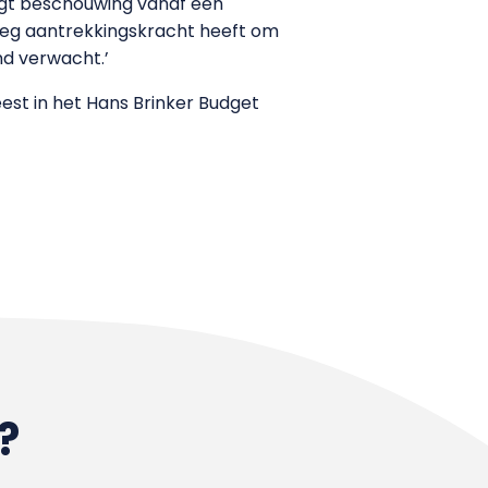
aagt beschouwing vanaf een
enoeg aantrekkingskracht heeft om
nd verwacht.’
weest in het Hans Brinker Budget
?