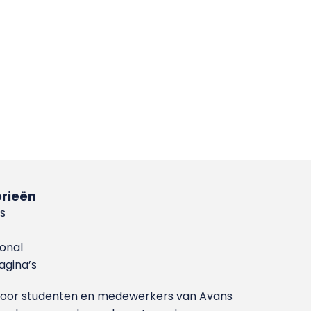
rieën
s
ional
gina’s
g voor studenten en medewerkers van Avans