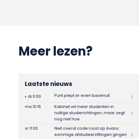
Meer lezen?
Laatste nieuws
Punt piept er even tussenuit
di 11:00
ma 10:15
Kabinet wil meer studenten in
nuttige studierichtingen, maar zegt
nog niet hoe
vr 11:00
Niet overal code rood op Avans:
sommige afstudeerzittingen gingen