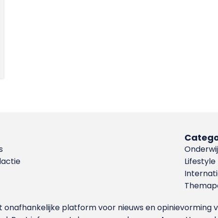
Catego
s
Onderwij
dactie
Lifestyle
Internat
Themapa
et onafhankelijke platform voor nieuws en opinievormin