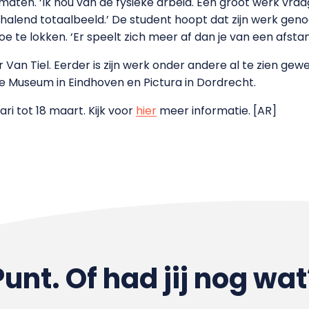
rmaten. ‘Ik hou van de fysieke arbeid. Een groot werk vr
verhalend totaalbeeld.’ De student hoopt dat zijn werk g
 te lokken. ‘Er speelt zich meer af dan je van een afsta
or Van Tiel. Eerder is zijn werk onder andere al te zien ge
 Museum in Eindhoven en Pictura in Dordrecht.
ari tot 18 maart. Kijk voor
hier
meer informatie. [AR]
Punt. Of had jij nog wat