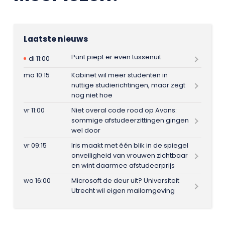
Laatste nieuws
Punt piept er even tussenuit
di 11:00
ma 10:15
Kabinet wil meer studenten in
nuttige studierichtingen, maar zegt
nog niet hoe
vr 11:00
Niet overal code rood op Avans:
sommige afstudeerzittingen gingen
wel door
vr 09:15
Iris maakt met één blik in de spiegel
onveiligheid van vrouwen zichtbaar
en wint daarmee afstudeerprijs
wo 16:00
Microsoft de deur uit? Universiteit
Utrecht wil eigen mailomgeving