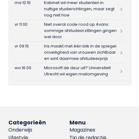
ma 10:15
Kabinet wil meer studenten in
nuttige studierichtingen, maar zegt
nog niet hoe
vr 11:00
Niet overal code rood op Avans:
sommige afstudeerzittingen gingen
wel door
vr 09:15
Iris maakt met één blik in de spiegel
onveiligheid van vrouwen zichtbaar
en wint daarmee afstudeerprijs
wo 16:00
Microsoft de deur uit? Universiteit
Utrecht wil eigen mailomgeving
Categorieën
Menu
Onderwijs
Magazines
Lifestyle
Tip de redactie