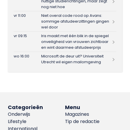
nuttige studierichtingen, maar zegt
nog niet hoe
vr 11:00
Niet overal code rood op Avans:
sommige afstudeerzittingen gingen
wel door
vr 09:15
Iris maakt met één blik in de spiegel
onveiligheid van vrouwen zichtbaar
en wint daarmee afstudeerprijs
wo 16:00
Microsoft de deur uit? Universiteit
Utrecht wil eigen mailomgeving
Categorieën
Menu
Onderwijs
Magazines
Lifestyle
Tip de redactie
International