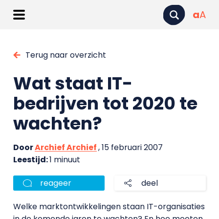
a
A
Terug naar overzicht
Wat staat IT-
bedrijven tot 2020 te
wachten?
Door
Archief Archief
, 15 februari 2007
Leestijd:
1 minuut
reageer
deel
Welke marktontwikkelingen staan IT-organisaties
in de komende jaren te wachten? En hoe moeten