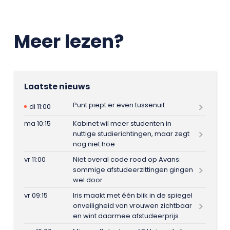
Meer lezen?
Laatste nieuws
Punt piept er even tussenuit
di 11:00
ma 10:15
Kabinet wil meer studenten in
nuttige studierichtingen, maar zegt
nog niet hoe
vr 11:00
Niet overal code rood op Avans:
sommige afstudeerzittingen gingen
wel door
vr 09:15
Iris maakt met één blik in de spiegel
onveiligheid van vrouwen zichtbaar
en wint daarmee afstudeerprijs