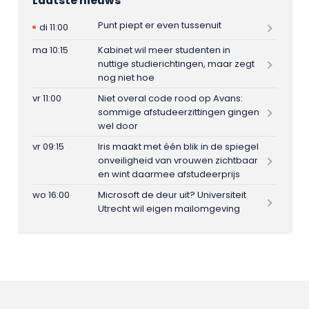
Laatste nieuws
Punt piept er even tussenuit
di 11:00
ma 10:15
Kabinet wil meer studenten in
nuttige studierichtingen, maar zegt
nog niet hoe
vr 11:00
Niet overal code rood op Avans:
sommige afstudeerzittingen gingen
wel door
vr 09:15
Iris maakt met één blik in de spiegel
onveiligheid van vrouwen zichtbaar
en wint daarmee afstudeerprijs
wo 16:00
Microsoft de deur uit? Universiteit
Utrecht wil eigen mailomgeving