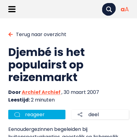
a
A
Terug naar overzicht
Djembé is het
populairst op
reizenmarkt
Door
Archief Archief
, 30 maart 2007
Leestijd:
2 minuten
reageer
deel
Eenoudergezinnen begeleiden bij
buitensportvakanties, geestelijk en lichamelijk