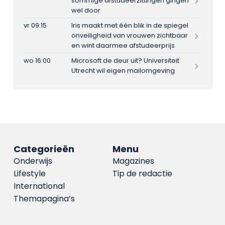
sommige afstudeerzittingen gingen
wel door
vr 09:15
Iris maakt met één blik in de spiegel
onveiligheid van vrouwen zichtbaar
en wint daarmee afstudeerprijs
wo 16:00
Microsoft de deur uit? Universiteit
Utrecht wil eigen mailomgeving
Categorieën
Menu
Onderwijs
Magazines
Lifestyle
Tip de redactie
International
Themapagina’s