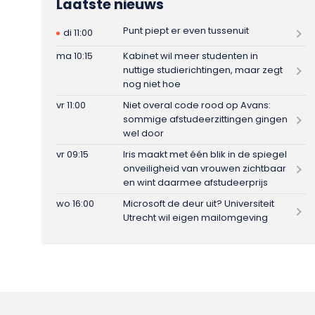
Laatste nieuws
Punt piept er even tussenuit
di 11:00
ma 10:15
Kabinet wil meer studenten in
nuttige studierichtingen, maar zegt
nog niet hoe
vr 11:00
Niet overal code rood op Avans:
sommige afstudeerzittingen gingen
wel door
vr 09:15
Iris maakt met één blik in de spiegel
onveiligheid van vrouwen zichtbaar
en wint daarmee afstudeerprijs
wo 16:00
Microsoft de deur uit? Universiteit
Utrecht wil eigen mailomgeving