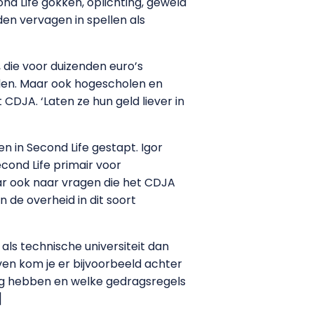
nd Life gokken, oplichting, geweld
den vervagen in spellen als
 die voor duizenden euro’s
iden. Maar ook hogescholen en
CDJA. ‘Laten ze hun geld liever in
en in Second Life gestapt. Igor
econd Life primair voor
ar ook naar vragen die het CDJA
 de overheid in dit soort
als technische universiteit dan
ven kom je er bijvoorbeeld achter
ang hebben en welke gedragsregels
]