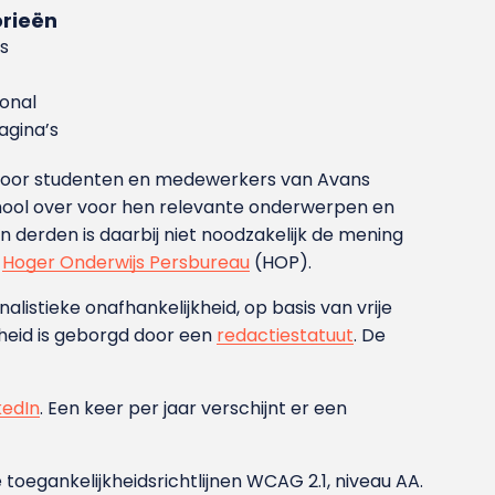
rieën
s
ional
gina’s
g voor studenten en medewerkers van Avans
ool over voor hen relevante onderwerpen en
derden is daarbij niet noodzakelijk de mening
t
Hoger Onderwijs Persbureau
(HOP).
nalistieke onafhankelijkheid, op basis van vrije
heid is geborgd door een
redactiestatuut
. De
kedIn
. Een keer per jaar verschijnt er een
 toegankelijkheidsrichtlijnen WCAG 2.1, niveau AA.