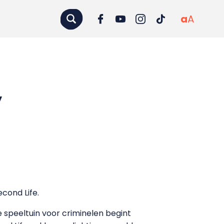
a
A
’
econd Life.
 speeltuin voor criminelen begint