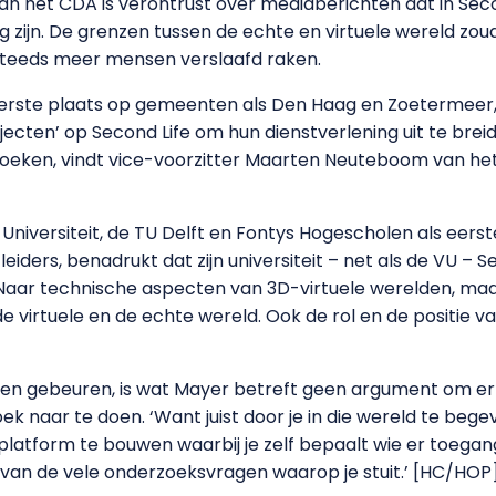
 van het CDA is verontrust over mediaberichten dat in Seco
g zijn. De grenzen tussen de echte en virtuele wereld zou
steeds meer mensen verslaafd raken.
 eerste plaats op gemeenten als Den Haag en Zoetermeer,
ecten’ op Second Life om hun dienstverlening uit te bre
zoeken, vindt vice-voorzitter Maarten Neuteboom van het 
e Universiteit, de TU Delft en Fontys Hogescholen als eerst
eiders, benadrukt dat zijn universiteit – net als de VU – S
Naar technische aspecten van 3D-virtuele werelden, ma
 virtuele en de echte wereld. Ook de rol en de positie van
gen gebeuren, is wat Mayer betreft geen argument om er 
 naar te doen. ‘Want juist door je in die wereld te bege
 platform te bouwen waarbij je zelf bepaalt wie er toeg
 van de vele onderzoeksvragen waarop je stuit.’ [HC/HOP