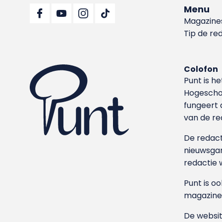
Menu
Magazine
Tip de re
Colofon
Punt is h
Hoge­sch
fungeert 
van de re
De redacti
nieuwsgar
redactie 
Punt is o
magazine
De websit