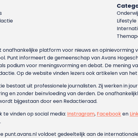
Catego
s
Onderwij
dactie
Lifestyle
Internat
Themapa
et onafhankelijke platform voor nieuws en opinievormin
ool. Punt informeert de gemeenschap van Avans Hogesch
als podium voor meningsvorming en debat. De mening van 
dactie. Op de website vinden lezers ook artikelen van he
e bestaat uit professionele journalisten. Zij werken in jour
ing en zonder beïnvloeding van derden. De onafhankelijk
wordt bijgestaan door een Redactieraad.
ok te vinden op social media:
Instragram
,
Facebook
en
Lin
.
e punt.avans.nl voldoet gedeeltelijk aan de internationale