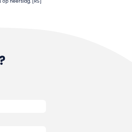
 op neerslag. [RS]
?