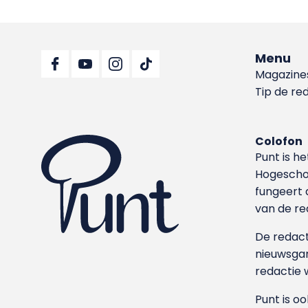
Menu
Magazine
Tip de re
Colofon
Punt is h
Hoge­sch
fungeert 
van de re
De redacti
nieuwsgar
redactie 
Punt is o