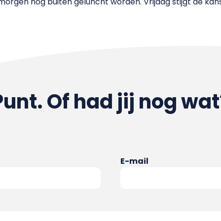
rgen nog buiten geluncht worden. Vrijdag stijgt de kans
Punt. Of had jij nog wat
E-mail