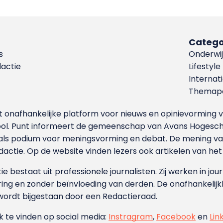
Catego
s
Onderwij
dactie
Lifestyle
Internat
Themapa
et onafhankelijke platform voor nieuws en opinievormin
ool. Punt informeert de gemeenschap van Avans Hogesch
als podium voor meningsvorming en debat. De mening van 
dactie. Op de website vinden lezers ook artikelen van he
e bestaat uit professionele journalisten. Zij werken in jour
ing en zonder beïnvloeding van derden. De onafhankelijk
wordt bijgestaan door een Redactieraad.
ok te vinden op social media:
Instragram
,
Facebook
en
Lin