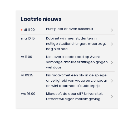
Laatste nieuws
Punt piept er even tussenuit
di 11:00
ma 10:15
Kabinet wil meer studenten in
nuttige studierichtingen, maar zegt
nog niet hoe
vr 11:00
Niet overal code rood op Avans:
sommige afstudeerzittingen gingen
wel door
vr 09:15
Iris maakt met één blik in de spiegel
onveiligheid van vrouwen zichtbaar
en wint daarmee afstudeerprijs
wo 16:00
Microsoft de deur uit? Universiteit
Utrecht wil eigen mailomgeving