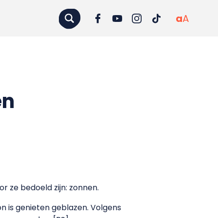
a
A
en
 ze bedoeld zijn: zonnen.
n is genieten geblazen. Volgens