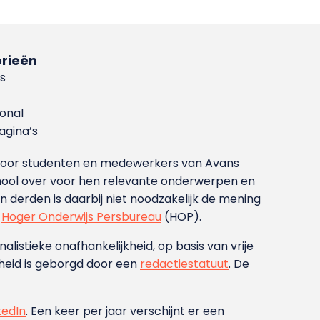
rieën
s
ional
gina’s
g voor studenten en medewerkers van Avans
ool over voor hen relevante onderwerpen en
derden is daarbij niet noodzakelijk de mening
t
Hoger Onderwijs Persbureau
(HOP).
nalistieke onafhankelijkheid, op basis van vrije
heid is geborgd door een
redactiestatuut
. De
kedIn
. Een keer per jaar verschijnt er een