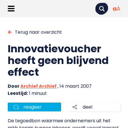
a
A
Terug naar overzicht
Innovatievoucher
heeft geen blijvend
effect
Door
Archief Archief
, 14 maart 2007
Leestijd:
1 minuut
reageer
deel
De tegoedbon waarmee ondernemers uit het
mkb kennis kunnen inkopen, wordt vooral ingezet