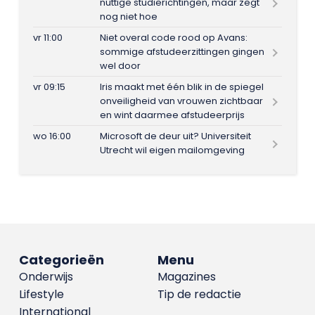
nuttige studierichtingen, maar zegt
nog niet hoe
vr 11:00
Niet overal code rood op Avans:
sommige afstudeerzittingen gingen
wel door
vr 09:15
Iris maakt met één blik in de spiegel
onveiligheid van vrouwen zichtbaar
en wint daarmee afstudeerprijs
wo 16:00
Microsoft de deur uit? Universiteit
Utrecht wil eigen mailomgeving
Categorieën
Menu
Onderwijs
Magazines
Lifestyle
Tip de redactie
International