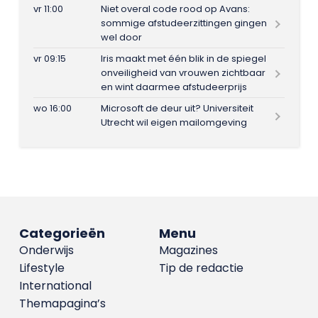
vr 11:00
Niet overal code rood op Avans:
sommige afstudeerzittingen gingen
wel door
vr 09:15
Iris maakt met één blik in de spiegel
onveiligheid van vrouwen zichtbaar
en wint daarmee afstudeerprijs
wo 16:00
Microsoft de deur uit? Universiteit
Utrecht wil eigen mailomgeving
Categorieën
Menu
Onderwijs
Magazines
Lifestyle
Tip de redactie
International
Themapagina’s