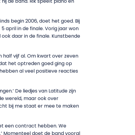
ij de band. Rik speelt piano en
inds begin 2006, doet het goed. Bij
april in de finale. Vorig jaar won
 ook daar in de finale. Kunstbende
half vijf al. Om kwart over zeven
t dat het optreden goed ging op
 hebben al veel positieve reacties
ingen.’ De liedjes van Latitude zijn
de wereld, maar ook over
dicht bij me staat er mee te maken
 net een contract hebben. We
.’ Momenteel doet de band vooral