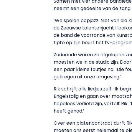
Samen met vier andere bandleden,
neemt een gedeelte van de zang v
‘We spelen popjazz. Niet van die k
de Zeeuwse talentenjacht Hooikoort
de band de voorronde van Kunstben
tipte op zijn beurt het tv-program
Zodoende waren ze afgelopen zond
moesten we in de studio zijn. Daar
een paar kleine foutjes na. ‘Die f
gekregen uit onze omgeving.’
Rik schrijft alle liedjes zelf. ‘Ik b
Engelstalig en gaan over maatsch
hopeloos verliefd zijn, vertelt Ri
heeft gehad.’
Over een platencontract durft Rik
moeten ons eerst helemaal te pl