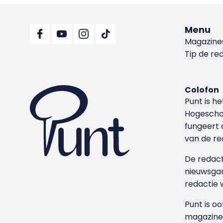
Menu
Magazine
Tip de re
Colofon
Punt is h
Hoge­sch
fungeert 
van de re
De redacti
nieuwsgar
redactie 
Punt is o
magazine