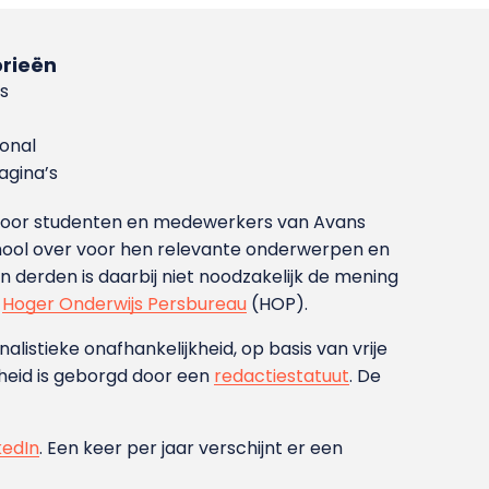
rieën
s
ional
gina’s
g voor studenten en medewerkers van Avans
ool over voor hen relevante onderwerpen en
derden is daarbij niet noodzakelijk de mening
t
Hoger Onderwijs Persbureau
(HOP).
nalistieke onafhankelijkheid, op basis van vrije
heid is geborgd door een
redactiestatuut
. De
kedIn
. Een keer per jaar verschijnt er een