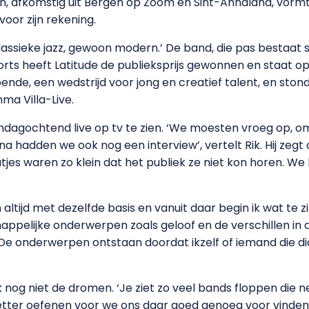
 afkomstig uit Bergen op Zoom en Sint-Annaland, vormt h
oor zijn rekening.
lassieke jazz, gewoon modern.’ De band, die pas bestaat s
s heeft Latitude de publieksprijs gewonnen en staat op 5 
de, een wedstrijd voor jong en creatief talent, en stond
ma Villa-Live.
agochtend live op tv te zien. ‘We moesten vroeg op, om 
na hadden we ook nog een interview’, vertelt Rik. Hij zeg
outjes waren zo klein dat het publiek ze niet kon horen. We
egin altijd met dezelfde basis en vanuit daar begin ik wat te z
appelijke onderwerpen zoals geloof en de verschillen in 
k. ‘De onderwerpen ontstaan doordat ikzelf of iemand die 
 nog niet de dromen. ‘Je ziet zo veel bands floppen die
etter oefenen voor we ons daar goed genoeg voor vinden