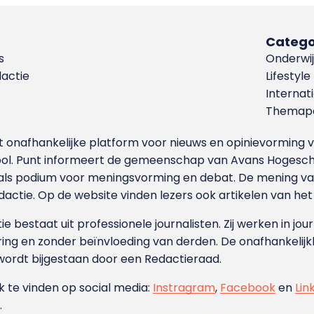
Catego
s
Onderwij
dactie
Lifestyle
Internat
Themapa
et onafhankelijke platform voor nieuws en opinievormin
ool. Punt informeert de gemeenschap van Avans Hogesch
als podium voor meningsvorming en debat. De mening van 
dactie. Op de website vinden lezers ook artikelen van he
e bestaat uit professionele journalisten. Zij werken in jour
ing en zonder beïnvloeding van derden. De onafhankelijk
wordt bijgestaan door een Redactieraad.
ok te vinden op social media:
Instragram
,
Facebook
en
Lin
.