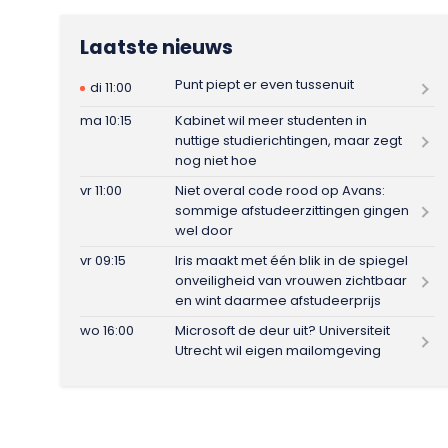
Laatste nieuws
Punt piept er even tussenuit
di 11:00
ma 10:15
Kabinet wil meer studenten in
nuttige studierichtingen, maar zegt
nog niet hoe
vr 11:00
Niet overal code rood op Avans:
sommige afstudeerzittingen gingen
wel door
vr 09:15
Iris maakt met één blik in de spiegel
onveiligheid van vrouwen zichtbaar
en wint daarmee afstudeerprijs
wo 16:00
Microsoft de deur uit? Universiteit
Utrecht wil eigen mailomgeving