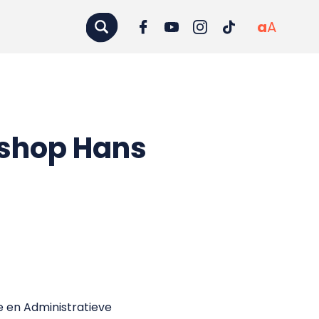
a
A
kshop Hans
 en Administratieve