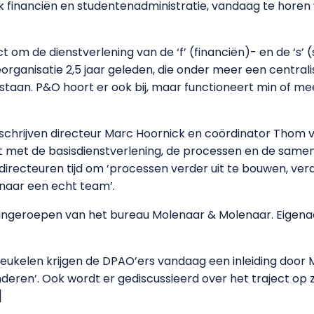
 financiën en studentenadministratie, vandaag te horen
t om de dienstverlening van de ‘f’ (financiën)- en de ‘s’
organisatie 2,5 jaar geleden, die onder meer een centra
ntstaan. P&O hoort er ook bij, maar functioneert min of m
o schrijven directeur Marc Hoornick en coördinator Thom v
 met de basisdienstverlening, de processen en de same
directeuren tijd om ‘processen verder uit te bouwen, verd
naar een echt team’.
 ingeroepen van het bureau Molenaar & Molenaar. Eigenaa
reukelen krijgen de DPAO’ers vandaag een inleiding door
eren’. Ook wordt er gediscussieerd over het traject op 
]