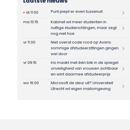
Laatste nieuws
Punt piept er even tussenuit
di 11:00
ma 10:15
Kabinet wil meer studenten in
nuttige studierichtingen, maar zegt
nog niet hoe
vr 11:00
Niet overal code rood op Avans:
sommige afstudeerzittingen gingen
wel door
vr 09:15
Iris maakt met één blik in de spiegel
onveiligheid van vrouwen zichtbaar
en wint daarmee afstudeerprijs
wo 16:00
Microsoft de deur uit? Universiteit
Utrecht wil eigen mailomgeving