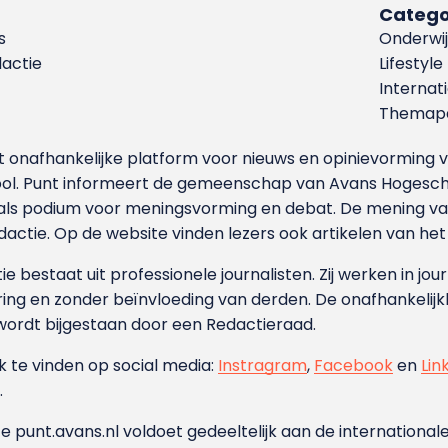
Catego
s
Onderwij
dactie
Lifestyle
Internat
Themapa
et onafhankelijke platform voor nieuws en opinievormin
ool. Punt informeert de gemeenschap van Avans Hogesch
als podium voor meningsvorming en debat. De mening van 
dactie. Op de website vinden lezers ook artikelen van he
e bestaat uit professionele journalisten. Zij werken in jour
ing en zonder beïnvloeding van derden. De onafhankelijk
wordt bijgestaan door een Redactieraad.
ok te vinden op social media:
Instragram
,
Facebook
en
Lin
.
e punt.avans.nl voldoet gedeeltelijk aan de internationale