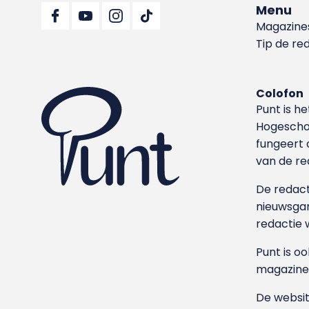
Menu
Magazine
Tip de re
Colofon
Punt is h
Hoge­sch
fungeert 
van de re
De redacti
nieuwsgar
redactie 
Punt is o
magazine
De websit