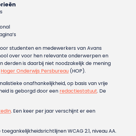
rieën
s
ional
gina’s
g voor studenten en medewerkers van Avans
ool over voor hen relevante onderwerpen en
derden is daarbij niet noodzakelijk de mening
t
Hoger Onderwijs Persbureau
(HOP).
nalistieke onafhankelijkheid, op basis van vrije
heid is geborgd door een
redactiestatuut
. De
kedIn
. Een keer per jaar verschijnt er een
 toegankelijkheidsrichtlijnen WCAG 2.1, niveau AA.