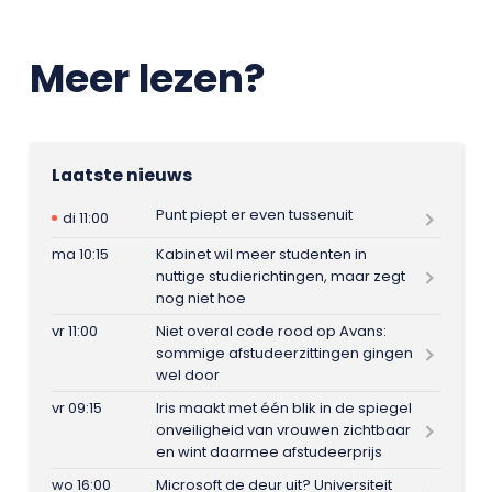
Meer lezen?
Laatste nieuws
Punt piept er even tussenuit
di 11:00
ma 10:15
Kabinet wil meer studenten in
nuttige studierichtingen, maar zegt
nog niet hoe
vr 11:00
Niet overal code rood op Avans:
sommige afstudeerzittingen gingen
wel door
vr 09:15
Iris maakt met één blik in de spiegel
onveiligheid van vrouwen zichtbaar
en wint daarmee afstudeerprijs
wo 16:00
Microsoft de deur uit? Universiteit