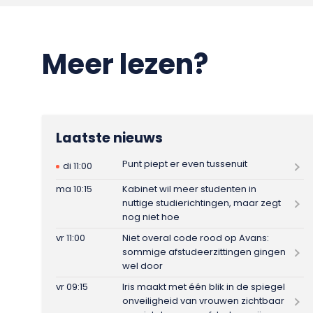
Meer lezen?
Laatste nieuws
Punt piept er even tussenuit
di 11:00
ma 10:15
Kabinet wil meer studenten in
nuttige studierichtingen, maar zegt
nog niet hoe
vr 11:00
Niet overal code rood op Avans:
sommige afstudeerzittingen gingen
wel door
vr 09:15
Iris maakt met één blik in de spiegel
onveiligheid van vrouwen zichtbaar