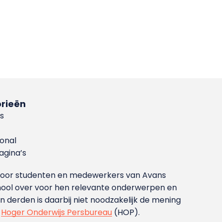
rieën
s
ional
gina’s
g voor studenten en medewerkers van Avans
ool over voor hen relevante onderwerpen en
derden is daarbij niet noodzakelijk de mening
t
Hoger Onderwijs Persbureau
(HOP).