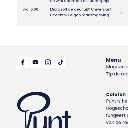
en wint daarmee afstudeerprijs
wo 16:00
Microsoft de deur uit? Universiteit
Utrecht wil eigen mailomgeving
Menu
Magazine
Tip de re
Colofon
Punt is h
Hoge­sch
fungeert 
van de re