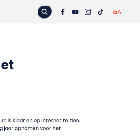
a
A
net
is klaar en op internet te zien.
ig jaar opnamen voor het