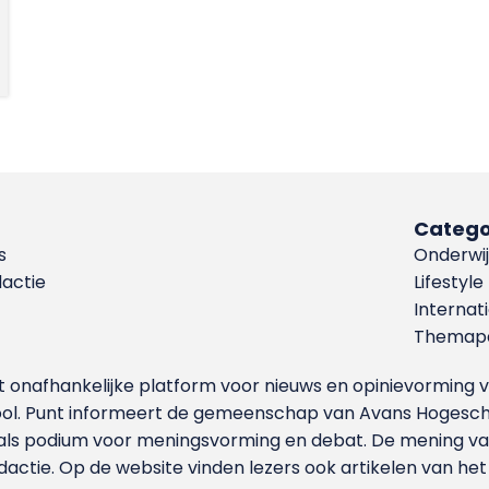
Catego
s
Onderwij
dactie
Lifestyle
Internat
Themapa
et onafhankelijke platform voor nieuws en opinievormin
ool. Punt informeert de gemeenschap van Avans Hogesch
als podium voor meningsvorming en debat. De mening van 
dactie. Op de website vinden lezers ook artikelen van he