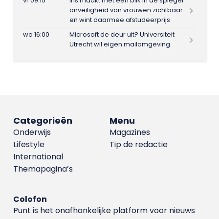
vr 09:15
Iris maakt met één blik in de spiegel
onveiligheid van vrouwen zichtbaar
en wint daarmee afstudeerprijs
wo 16:00
Microsoft de deur uit? Universiteit
Utrecht wil eigen mailomgeving
Categorieën
Menu
Onderwijs
Magazines
Lifestyle
Tip de redactie
International
Themapagina’s
Colofon
Punt is het onafhankelijke platform voor nieuws