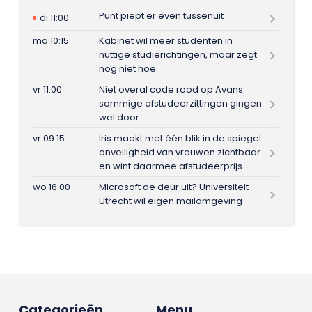
Punt piept er even tussenuit
di 11:00
ma 10:15
Kabinet wil meer studenten in
nuttige studierichtingen, maar zegt
nog niet hoe
vr 11:00
Niet overal code rood op Avans:
sommige afstudeerzittingen gingen
wel door
vr 09:15
Iris maakt met één blik in de spiegel
onveiligheid van vrouwen zichtbaar
en wint daarmee afstudeerprijs
wo 16:00
Microsoft de deur uit? Universiteit
Utrecht wil eigen mailomgeving
Categorieën
Menu