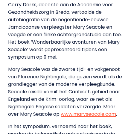
Corry Derks, docente aan de Academie voor
Gezondheidszorg in Breda, vertaalde de
autobiografie van de negentiende-eeuwse
Jamaicaanse verpleegster Mary Seacole en
voegde er een flinke achtergrondstudie aan toe.
Het boek ‘Wonderbaarlijke avonturen van Mary
Seacole’ wordt gepresenteerd tijdens een
symposium op 9 mei.
Mary Seacole was de zwarte tijd- en vakgenoot
van Florence Nightingale, die gezien wordt als de
grondlegger van de moderne verpleegkunde.
Seacole reisde vanuit het Caribisch gebied naar
Engeland en de Krim-oorlog, waar ze net als
Nightingale Engelse soldaten verzorgde. Meer
over Mary Seacole op
www.maryseacole.com
.
In het symposium, vernoemd naar het boek,
worden de belangrijkste gebeurtenissen in de