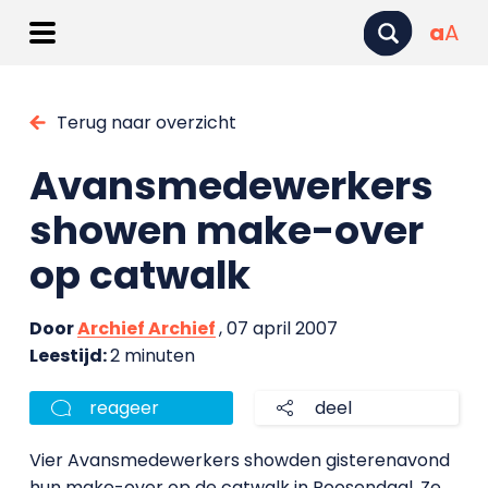
a
A
Terug naar overzicht
Avansmedewerkers
showen make-over
op catwalk
Door
Archief Archief
, 07 april 2007
Leestijd:
2 minuten
reageer
deel
Vier Avansmedewerkers showden gisterenavond
hun make-over op de catwalk in Roosendaal. Ze