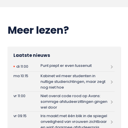
Meer lezen?
Laatste nieuws
Punt piept er even tussenuit
di 11:00
ma 10:15
Kabinet wil meer studenten in
nuttige studierichtingen, maar zegt
nog niet hoe
vr 11:00
Niet overal code rood op Avans:
sommige afstudeerzittingen gingen
wel door
vr 09:15
Iris maakt met één blik in de spiegel
onveiligheid van vrouwen zichtbaar
en wint daarmee afstudeerprijs