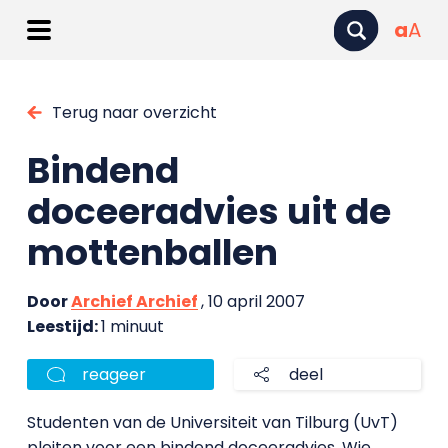
a
A
Terug naar overzicht
Bindend
doceeradvies uit de
mottenballen
Door
Archief Archief
, 10 april 2007
Leestijd:
1 minuut
reageer
deel
Studenten van de Universiteit van Tilburg (UvT)
pleiten voor een bindend doceeradvies. Wie