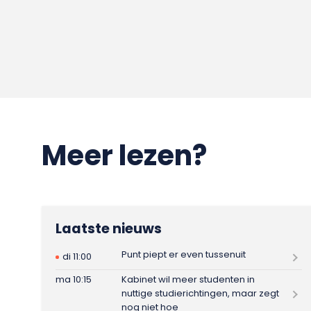
Meer lezen?
Laatste nieuws
Punt piept er even tussenuit
di 11:00
ma 10:15
Kabinet wil meer studenten in
nuttige studierichtingen, maar zegt
nog niet hoe