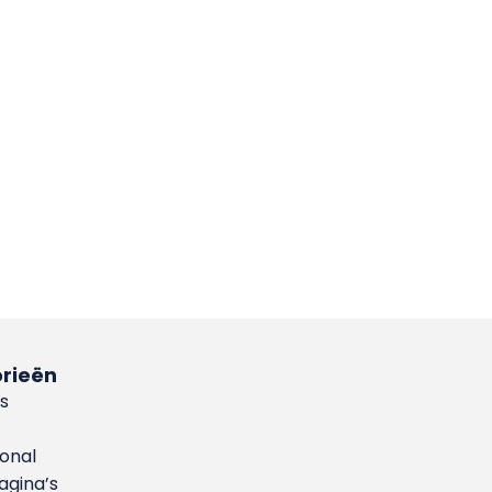
rieën
s
ional
gina’s