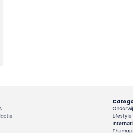
Catego
s
Onderwij
dactie
Lifestyle
Internat
Themapa