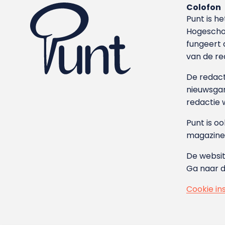
Colofon
Punt is h
Hoge­sch
fungeert 
van de re
De redacti
nieuwsgar
redactie 
Punt is o
magazine
De websit
Ga naar 
Cookie in