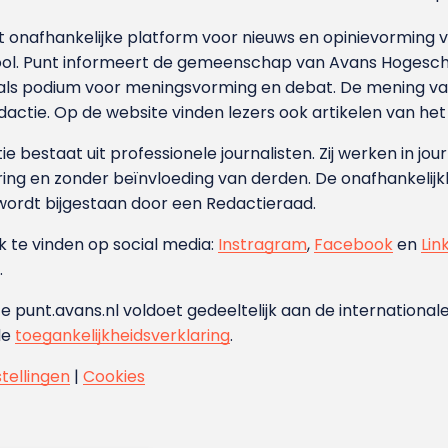
et onafhankelijke platform voor nieuws en opinievormin
ool. Punt informeert de gemeenschap van Avans Hogesch
als podium voor meningsvorming en debat. De mening van 
dactie. Op de website vinden lezers ook artikelen van he
e bestaat uit professionele journalisten. Zij werken in jour
ing en zonder beïnvloeding van derden. De onafhankelijk
wordt bijgestaan door een Redactieraad.
ok te vinden op social media:
Instragram
,
Facebook
en
Lin
.
e punt.avans.nl voldoet gedeeltelijk aan de internationale
de
toegankelijkheidsverklaring
.
stellingen
|
Cookies