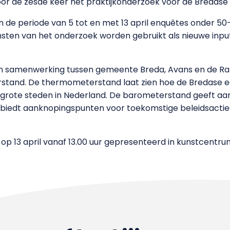
or de zesde keer het praktijkonderzoek voor de Bredase
 de periode van 5 tot en met 13 april enquêtes onder 50-
msten van het onderzoek worden gebruikt als nieuwe inp
n samenwerking tussen gemeente Breda, Avans en de Ra
tand. De thermometerstand laat zien hoe de Bredase e
e grote steden in Nederland. De barometerstand geeft a
 biedt aanknopingspunten voor toekomstige beleidsacties
p 13 april vanaf 13.00 uur gepresenteerd in kunstcentru