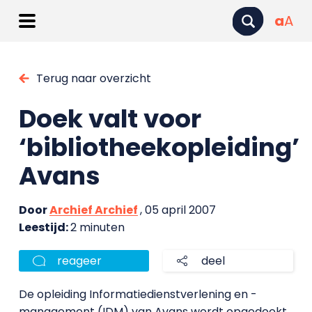
a
A
Terug naar overzicht
Doek valt voor
‘bibliotheekopleiding’
Avans
Door
Archief Archief
, 05 april 2007
Leestijd:
2 minuten
reageer
deel
De opleiding Informatiedienstverlening en -
management (IDM) van Avans wordt opgedoekt.