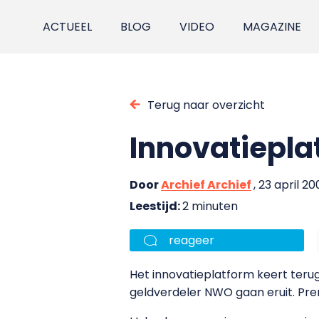
ACTUEEL
BLOG
VIDEO
MAGAZINE
Terug naar overzicht
Innovatiepl
Door
Archief Archief
, 23 april 2
Leestijd:
2 minuten
reageer
Het innovatieplatform keert ter
geldverdeler NWO gaan eruit. Prem