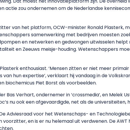
wing. Dat moest het innovatieplatform zijn. De overheid w
en actie zou ondernemen om de Nederlandse kennisecon
itter van het platform, OCW-minister Ronald Plasterk, m
tenschappers samenwerking met bedrijven moesten zoek
dpompen en netwerken en gedwongen uitwisselen helpt niet
entaliteit en Zeeuws meisje-houding. Wetenschappers mo
Plasterk enthousiast. ‘Mensen zitten er niet meer prima
s van hun expertise’, verklaart hij vandaag in de Volksk
en biochemicus Piet Borst als voorbeelden.
er Bas Verhart, ondernemer in ‘crossmedia’, en Melek U
c’s nu ook een afgevaardigde, net als de universiteiten, 
. De Adviesraad voor het Wetenschaps- en Technologiebe
n voorzitter, en is er nu helemaal uit verdwenen. De AWT h
chten.