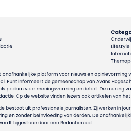
Catego
s
Onderwij
dactie
Lifestyle
Internat
Themapa
et onafhankelijke platform voor nieuws en opinievormin
ool. Punt informeert de gemeenschap van Avans Hogesch
als podium voor meningsvorming en debat. De mening van 
dactie. Op de website vinden lezers ook artikelen van he
e bestaat uit professionele journalisten. Zij werken in jour
ing en zonder beïnvloeding van derden. De onafhankelijk
wordt bijgestaan door een Redactieraad.