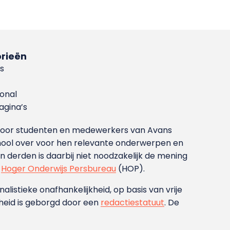
rieën
s
ional
gina’s
g voor studenten en medewerkers van Avans
ool over voor hen relevante onderwerpen en
derden is daarbij niet noodzakelijk de mening
t
Hoger Onderwijs Persbureau
(HOP).
nalistieke onafhankelijkheid, op basis van vrije
heid is geborgd door een
redactiestatuut
. De