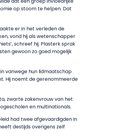
ilde dat een groep invloedrijke
omie op stoom te helpen. Dat
aakte er in het verleden de
en, vond hij als wetenschapper
s’, schreef hij. Plasterk sprak
esten gewoon zo goed mogelijk
ir in vanwege hun lidmaatschap
rant. Hij noemt de gerenommeerde
sta, zwarte zakenvrouw van het
hogescholen en multinationals.
leid had twee afgevaardigden in
eeft destijds overigens zelf