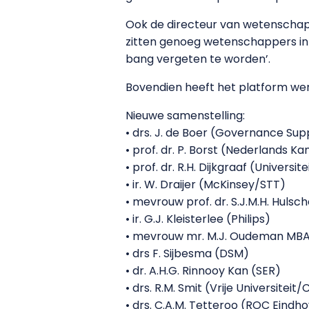
Ook de directeur van wetenschapsf
zitten genoeg wetenschappers in 
bang vergeten te worden’.
Bovendien heeft het platform we
Nieuwe samenstelling:
• drs. J. de Boer (Governance Sup
• prof. dr. P. Borst (Nederlands Ka
• prof. dr. R.H. Dijkgraaf (Univers
• ir. W. Draijer (McKinsey/STT)
• mevrouw prof. dr. S.J.M.H. Hulsc
• ir. G.J. Kleisterlee (Philips)
• mevrouw mr. M.J. Oudeman MBA
• drs F. Sijbesma (DSM)
• dr. A.H.G. Rinnooy Kan (SER)
• drs. R.M. Smit (Vrije Universitei
• drs. C.A.M. Tetteroo (ROC Eindh