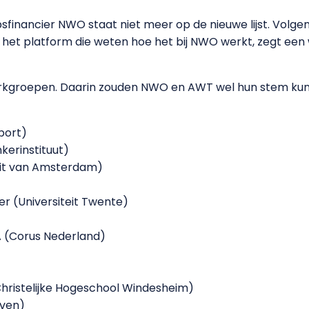
inancier NWO staat niet meer op de nieuwe lijst. Volgens
het platform die weten hoe het bij NWO werkt, zegt een w
rkgroepen. Daarin zouden NWO en AWT wel hun stem kun
port)
nkerinstituut)
iteit van Amsterdam)
her (Universiteit Twente)
 (Corus Nederland)
t/Christelijke Hogeschool Windesheim)
oven)