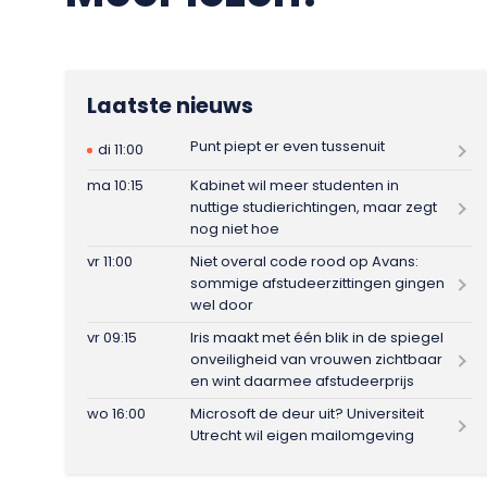
Laatste nieuws
Punt piept er even tussenuit
di 11:00
ma 10:15
Kabinet wil meer studenten in
nuttige studierichtingen, maar zegt
nog niet hoe
vr 11:00
Niet overal code rood op Avans:
sommige afstudeerzittingen gingen
wel door
vr 09:15
Iris maakt met één blik in de spiegel
onveiligheid van vrouwen zichtbaar
en wint daarmee afstudeerprijs
wo 16:00
Microsoft de deur uit? Universiteit
Utrecht wil eigen mailomgeving