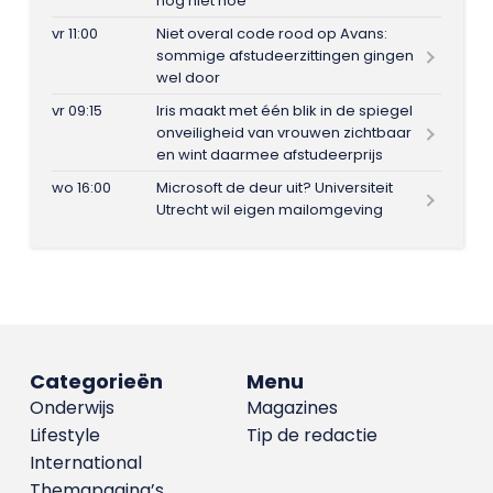
nog niet hoe
vr 11:00
Niet overal code rood op Avans:
sommige afstudeerzittingen gingen
wel door
vr 09:15
Iris maakt met één blik in de spiegel
onveiligheid van vrouwen zichtbaar
en wint daarmee afstudeerprijs
wo 16:00
Microsoft de deur uit? Universiteit
Utrecht wil eigen mailomgeving
Categorieën
Menu
Onderwijs
Magazines
Lifestyle
Tip de redactie
International
Themapagina’s