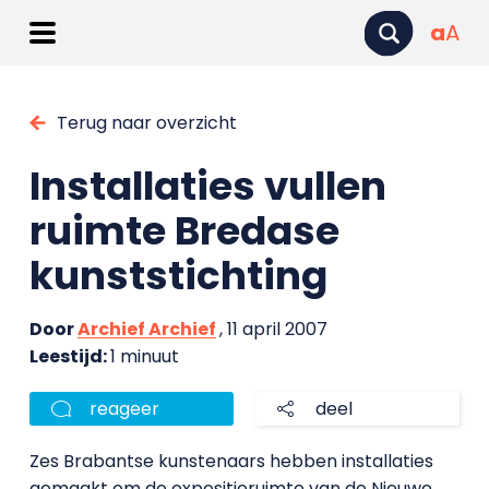
a
A
Terug naar overzicht
Installaties vullen
ruimte Bredase
kunststichting
Door
Archief Archief
, 11 april 2007
Leestijd:
1 minuut
reageer
deel
Zes Brabantse kunstenaars hebben installaties
gemaakt om de expositieruimte van de Nieuwe