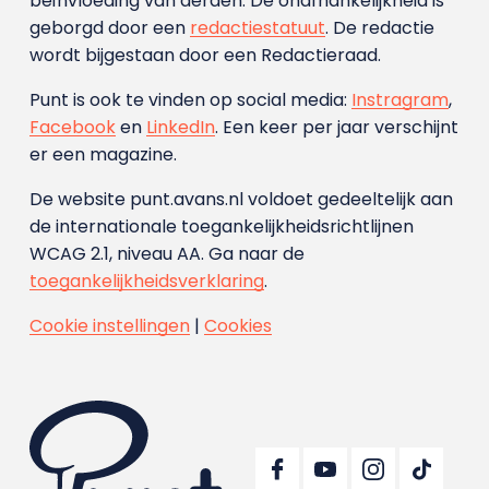
beïnvloeding van derden. De onafhankelijkheid is
geborgd door een
redactiestatuut
. De redactie
wordt bijgestaan door een Redactieraad.
Punt is ook te vinden op social media:
Instragram
,
Facebook
en
LinkedIn
. Een keer per jaar verschijnt
er een magazine.
De website punt.avans.nl voldoet gedeeltelijk aan
de internationale toegankelijkheidsrichtlijnen
WCAG 2.1, niveau AA. Ga naar de
toegankelijkheidsverklaring
.
Cookie instellingen
|
Cookies