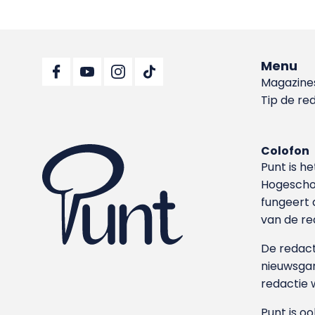
Menu
Magazine
Tip de re
Colofon
Punt is h
Hoge­sch
fungeert 
van de re
De redacti
nieuwsgar
redactie 
Punt is o