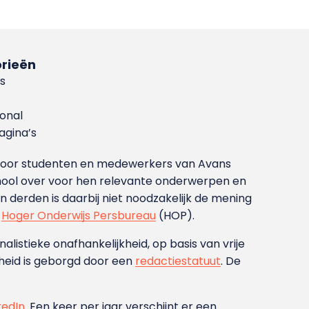
rieën
s
ional
gina’s
g voor studenten en medewerkers van Avans
ool over voor hen relevante onderwerpen en
derden is daarbij niet noodzakelijk de mening
t
Hoger Onderwijs Persbureau
(HOP).
nalistieke onafhankelijkheid, op basis van vrije
heid is geborgd door een
redactiestatuut
. De
kedIn
. Een keer per jaar verschijnt er een