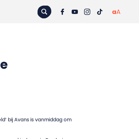
a
A
ne
ld’ bij Avans is vanmiddag om