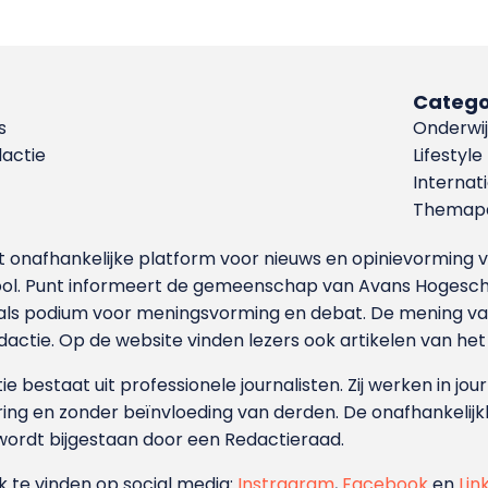
Catego
s
Onderwij
dactie
Lifestyle
Internat
Themapa
et onafhankelijke platform voor nieuws en opinievormin
ool. Punt informeert de gemeenschap van Avans Hogesch
als podium voor meningsvorming en debat. De mening van 
dactie. Op de website vinden lezers ook artikelen van he
e bestaat uit professionele journalisten. Zij werken in jour
ing en zonder beïnvloeding van derden. De onafhankelijk
wordt bijgestaan door een Redactieraad.
ok te vinden op social media:
Instragram
,
Facebook
en
Lin