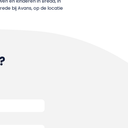
en en kinderen in Breda, in
de bij Avans, op de locatie
?