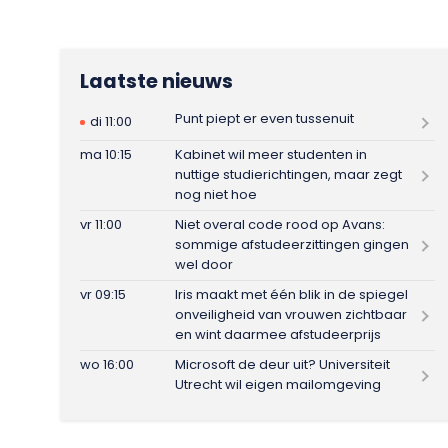
Laatste nieuws
Punt piept er even tussenuit
di 11:00
ma 10:15
Kabinet wil meer studenten in
nuttige studierichtingen, maar zegt
nog niet hoe
vr 11:00
Niet overal code rood op Avans:
sommige afstudeerzittingen gingen
wel door
vr 09:15
Iris maakt met één blik in de spiegel
onveiligheid van vrouwen zichtbaar
en wint daarmee afstudeerprijs
wo 16:00
Microsoft de deur uit? Universiteit
Utrecht wil eigen mailomgeving