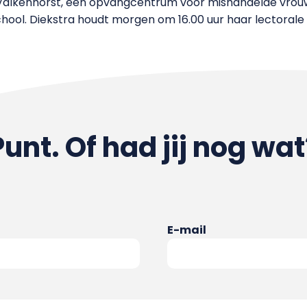
an Valkenhorst, een opvangcentrum voor mishandelde vrouw
l. Diekstra houdt morgen om 16.00 uur haar lectorale re
Punt. Of had jij nog wat
E-mail