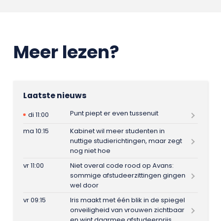
Meer lezen?
Laatste nieuws
Punt piept er even tussenuit
di 11:00
ma 10:15
Kabinet wil meer studenten in
nuttige studierichtingen, maar zegt
nog niet hoe
vr 11:00
Niet overal code rood op Avans:
sommige afstudeerzittingen gingen
wel door
vr 09:15
Iris maakt met één blik in de spiegel
onveiligheid van vrouwen zichtbaar
en wint daarmee afstudeerprijs