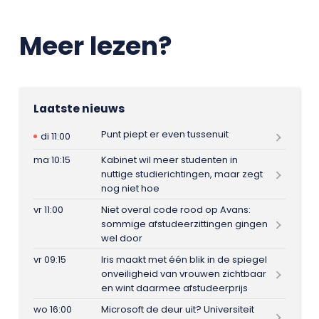
Meer lezen?
Laatste nieuws
Punt piept er even tussenuit
di 11:00
ma 10:15
Kabinet wil meer studenten in
nuttige studierichtingen, maar zegt
nog niet hoe
vr 11:00
Niet overal code rood op Avans:
sommige afstudeerzittingen gingen
wel door
vr 09:15
Iris maakt met één blik in de spiegel
onveiligheid van vrouwen zichtbaar
en wint daarmee afstudeerprijs
wo 16:00
Microsoft de deur uit? Universiteit