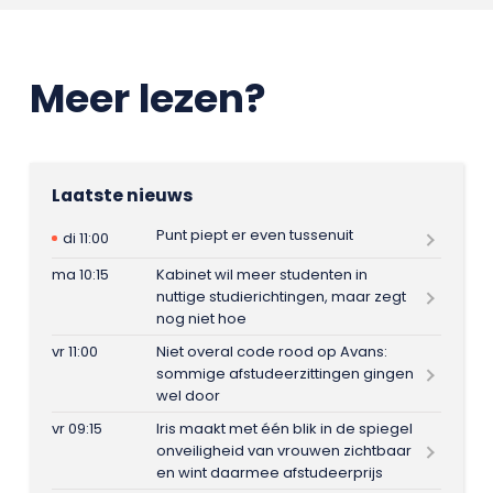
Meer lezen?
Laatste nieuws
Punt piept er even tussenuit
di 11:00
ma 10:15
Kabinet wil meer studenten in
nuttige studierichtingen, maar zegt
nog niet hoe
vr 11:00
Niet overal code rood op Avans:
sommige afstudeerzittingen gingen
wel door
vr 09:15
Iris maakt met één blik in de spiegel
onveiligheid van vrouwen zichtbaar
en wint daarmee afstudeerprijs