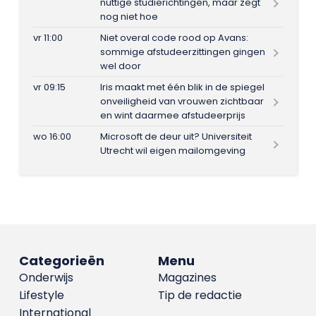
nuttige studierichtingen, maar zegt
nog niet hoe
vr 11:00
Niet overal code rood op Avans:
sommige afstudeerzittingen gingen
wel door
vr 09:15
Iris maakt met één blik in de spiegel
onveiligheid van vrouwen zichtbaar
en wint daarmee afstudeerprijs
wo 16:00
Microsoft de deur uit? Universiteit
Utrecht wil eigen mailomgeving
Categorieën
Menu
Onderwijs
Magazines
Lifestyle
Tip de redactie
International