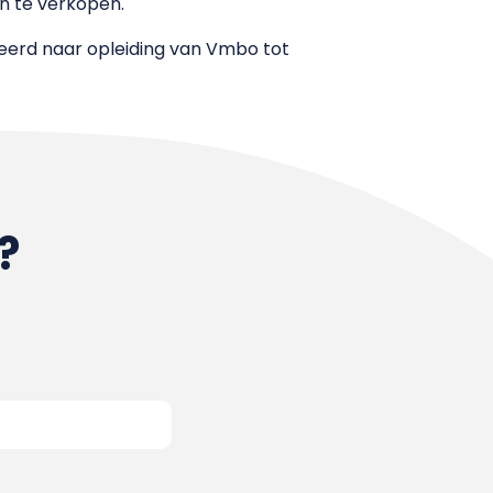
n te verkopen.
seerd naar opleiding van Vmbo tot
?