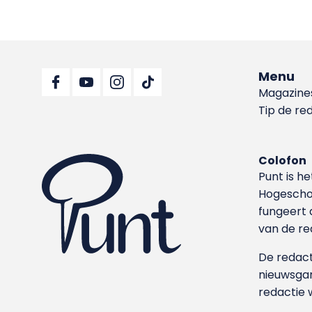
Menu
Magazine
Tip de re
Colofon
Punt is h
Hoge­sch
fungeert 
van de re
De redacti
nieuwsgar
redactie 