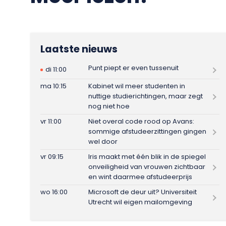
Laatste nieuws
Punt piept er even tussenuit
di 11:00
ma 10:15
Kabinet wil meer studenten in
nuttige studierichtingen, maar zegt
nog niet hoe
vr 11:00
Niet overal code rood op Avans:
sommige afstudeerzittingen gingen
wel door
vr 09:15
Iris maakt met één blik in de spiegel
onveiligheid van vrouwen zichtbaar
en wint daarmee afstudeerprijs
wo 16:00
Microsoft de deur uit? Universiteit
Utrecht wil eigen mailomgeving