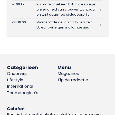
vr 09:15
Iris maakt met één blik in de spiegel
onveiligheid van vrouwen zichtbaar
en wint daarmee afstudeerprijs
wo 16:00
Microsoft de deur uit? Universiteit
Utrecht wil eigen mailomgeving
Categorieën
Menu
Onderwijs
Magazines
Lifestyle
Tip de redactie
International
Themapagina’s
Colofon
Punt is het onafhankelijke platform voor nieuws