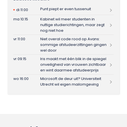
Punt piept er even tussenuit
di 11:00
ma 10:15
Kabinet wil meer studenten in
nuttige studierichtingen, maar zegt
nog niet hoe
vr 11:00
Niet overal code rood op Avans:
sommige afstudeerzittingen gingen
wel door
vr 09:15
Iris maakt met één blik in de spiegel
onveiligheid van vrouwen zichtbaar
en wint daarmee afstudeerprijs
wo 16:00
Microsoft de deur uit? Universiteit
Utrecht wil eigen mailomgeving