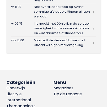
vr 11:00
Niet overal code rood op Avans:
sommige afstudeerzittingen gingen
wel door
vr 09:15
Iris maakt met één blik in de spiegel
onveiligheid van vrouwen zichtbaar
en wint daarmee afstudeerprijs
wo 16:00
Microsoft de deur uit? Universiteit
Utrecht wil eigen mailomgeving
Categorieën
Menu
Onderwijs
Magazines
Lifestyle
Tip de redactie
International
Themapagina’s