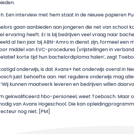
ieden.
. Een interview met hem staat in de nieuwe papieren Punt
helors gaan aanbieden aan jongeren die net van school 
el ervaring heeft. Er is bij bedrijven veel vraag naar bac
eeld al tien jaar bij ABN-Amro in dienst zijn, formeel e
Door middel van EVC-procedures (vrijstellingen in verba
relatief korte tijd hun bachelordiploma halen’, zegt Toebo
ostigd onderwijs, is dat Avans+ het onderwijs overal in N
sch juist behoefte aan. Het reguliere onderwijs mag alle
 ‘Wij kunnen maatwerk leveren en bedrijven willen daarvo
n om gekwalificeerd hbo-personeel, weet Toebosch. Maar o
nodig van Avans Hogeschool. Die kan opleidingprogramm
recteur nog niet. [PM]