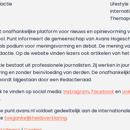
dactie
Lifestyle
Internat
Themapa
et onafhankelijke platform voor nieuws en opinievormin
ool. Punt informeert de gemeenschap van Avans Hogesch
als podium voor meningsvorming en debat. De mening van 
dactie. Op de website vinden lezers ook artikelen van he
e bestaat uit professionele journalisten. Zij werken in jour
ing en zonder beïnvloeding van derden. De onafhankelijk
wordt bijgestaan door een Redactieraad.
ok te vinden op social media:
Instragram
,
Facebook
en
Lin
.
e punt.avans.nl voldoet gedeeltelijk aan de internationale
de
toegankelijkheidsverklaring
.
stellingen
|
Cookies