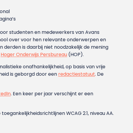
ional
gina’s
g voor studenten en medewerkers van Avans
ool over voor hen relevante onderwerpen en
derden is daarbij niet noodzakelijk de mening
t
Hoger Onderwijs Persbureau
(HOP).
nalistieke onafhankelijkheid, op basis van vrije
heid is geborgd door een
redactiestatuut
. De
kedIn
. Een keer per jaar verschijnt er een
 toegankelijkheidsrichtlijnen WCAG 2.1, niveau AA.