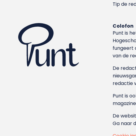
Tip de re
Colofon
Punt is h
Hoge­sch
fungeert 
van de re
De redacti
nieuwsgar
redactie 
Punt is o
magazine
De websit
Ga naar 
Cookie in