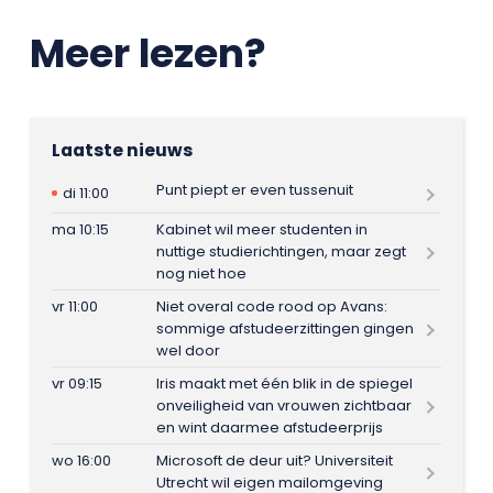
Meer lezen?
Laatste nieuws
Punt piept er even tussenuit
di 11:00
ma 10:15
Kabinet wil meer studenten in
nuttige studierichtingen, maar zegt
nog niet hoe
vr 11:00
Niet overal code rood op Avans:
sommige afstudeerzittingen gingen
wel door
vr 09:15
Iris maakt met één blik in de spiegel
onveiligheid van vrouwen zichtbaar
en wint daarmee afstudeerprijs
wo 16:00
Microsoft de deur uit? Universiteit
Utrecht wil eigen mailomgeving