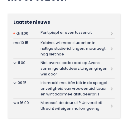
Laatste nieuws
Punt piept er even tussenuit
di 11:00
ma 10:15
Kabinet wil meer studenten in
nuttige studierichtingen, maar zegt
nog niet hoe
vr 11:00
Niet overal code rood op Avans:
sommige afstudeerzittingen gingen
wel door
vr 09:15
Iris maakt met één blik in de spiegel
onveiligheid van vrouwen zichtbaar
en wint daarmee afstudeerprijs
wo 16:00
Microsoft de deur uit? Universiteit
Utrecht wil eigen mailomgeving