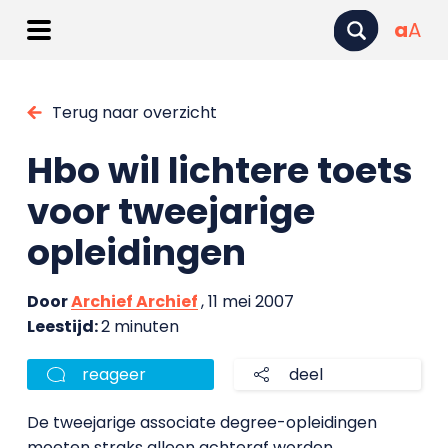
a
A
Terug naar overzicht
Hbo wil lichtere toets
voor tweejarige
opleidingen
Door
Archief Archief
, 11 mei 2007
Leestijd:
2 minuten
reageer
deel
De tweejarige associate degree-opleidingen
moeten straks alleen achteraf worden