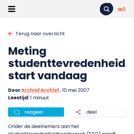
a
A
Terug naar overzicht
Meting
studenttevredenheid
start vandaag
Door
Archief Archief
, 10 mei 2007
Leestijd:
1 minuut
reageer
deel
Onder de deelnemers aan het
studenttevredenheidsonderzoek (STO) wordt