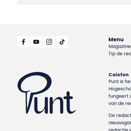
Menu
Magazine
Tip de re
Colofon
Punt is h
Hoge­sch
fungeert 
van de re
De redacti
nieuwsgar
redactie 