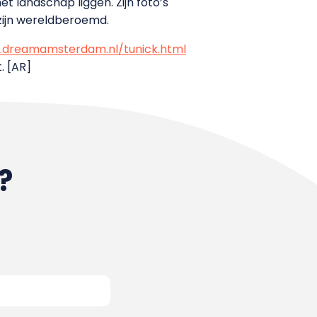
t landschap liggen. Zijn foto’s
zijn wereldberoemd.
dreamamsterdam.nl/tunick.html
. [AR]
?