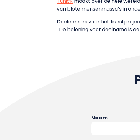
Tunick
maakt over de hele wereld f
van blote mensenmassa’s in onde
Deelnemers voor het kunstproject
. De beloning voor deelname is een
Naam