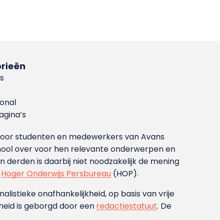
rieën
s
ional
gina’s
g voor studenten en medewerkers van Avans
ool over voor hen relevante onderwerpen en
derden is daarbij niet noodzakelijk de mening
t
Hoger Onderwijs Persbureau
(HOP).
nalistieke onafhankelijkheid, op basis van vrije
heid is geborgd door een
redactiestatuut
. De