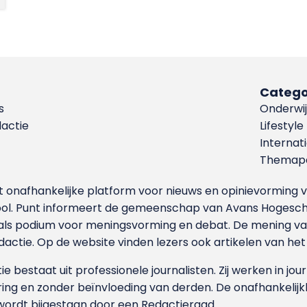
Catego
s
Onderwij
dactie
Lifestyle
Internat
Themapa
et onafhankelijke platform voor nieuws en opinievormin
ool. Punt informeert de gemeenschap van Avans Hogesch
als podium voor meningsvorming en debat. De mening van 
dactie. Op de website vinden lezers ook artikelen van he
e bestaat uit professionele journalisten. Zij werken in jour
ing en zonder beïnvloeding van derden. De onafhankelijk
wordt bijgestaan door een Redactieraad.