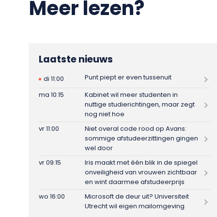
Meer lezen?
Laatste nieuws
Punt piept er even tussenuit
di 11:00
ma 10:15
Kabinet wil meer studenten in
nuttige studierichtingen, maar zegt
nog niet hoe
vr 11:00
Niet overal code rood op Avans:
sommige afstudeerzittingen gingen
wel door
vr 09:15
Iris maakt met één blik in de spiegel
onveiligheid van vrouwen zichtbaar
en wint daarmee afstudeerprijs
wo 16:00
Microsoft de deur uit? Universiteit
Utrecht wil eigen mailomgeving