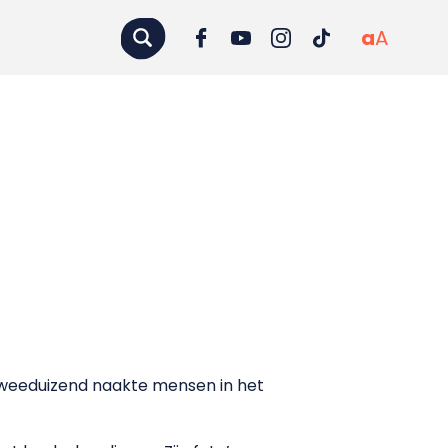
a
A
tweeduizend naakte mensen in het